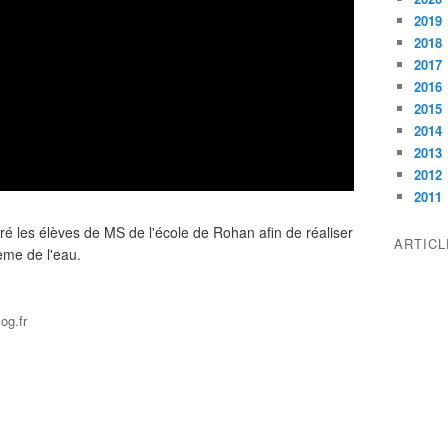
2019
2018
2017
2016
2015
2014
2013
2012
2011
é les élèves de MS de l'école de Rohan afin de réaliser
ARTIC
hème de l'eau.
og.fr