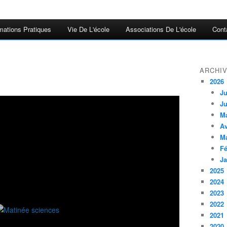
mations Pratiques
Vie De L'école
Associations De L'école
Cont
ARCHI
2026
Ju
Ju
M
Av
M
Fé
Ja
2025
2024
2023
2022
2021
2020