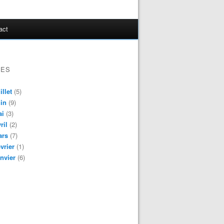
act
VES
illet
(5)
in
(9)
ai
(3)
ril
(2)
ars
(7)
vrier
(1)
nvier
(6)