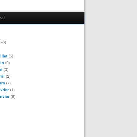
act
VES
illet
(5)
in
(9)
ai
(3)
ril
(2)
ars
(7)
vrier
(1)
nvier
(6)