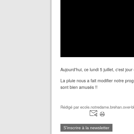
Aujourd'hui, ce lundi 5 juillet, c'est jo
La pluie nous a fait modifier notre pr
sont bien amusés !!
Rédigé par
ecole.notredame.brehan.over-bl
S'inscrire à la newsletter