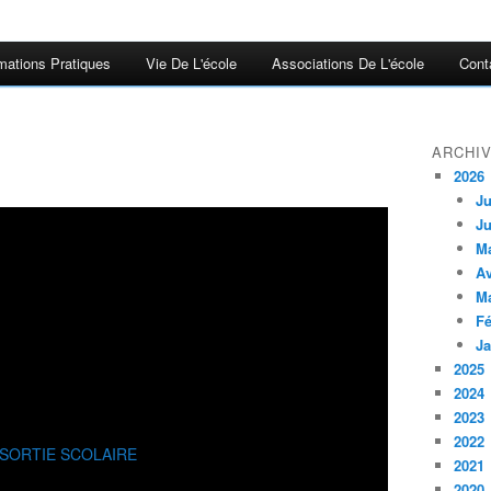
mations Pratiques
Vie De L'école
Associations De L'école
Cont
ARCHI
2026
Ju
Ju
M
Av
M
Fé
Ja
2025
2024
2023
2022
2021
2020