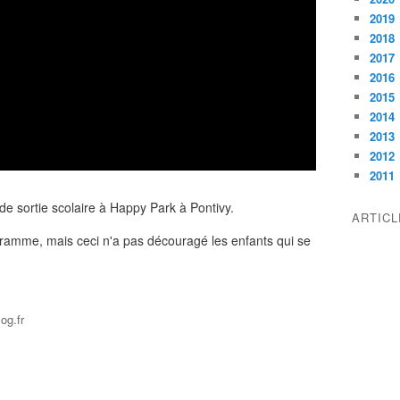
2019
2018
2017
2016
2015
2014
2013
2012
2011
ur de sortie scolaire à Happy Park à Pontivy.
ARTIC
ogramme, mais ceci n'a pas découragé les enfants qui se
og.fr